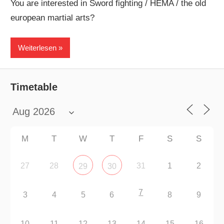
You are interested in Sword fighting / HEMA / the old
european martial arts?
Weiterlesen
Timetable
M
T
W
T
F
S
S
27
28
31
1
2
29
30
7
3
4
5
6
8
9
10
11
12
13
14
15
16