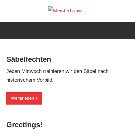
Skip
Meisterh
to
IG
content
Meisterhauw
|
Sword
fighting
Säbelfechten
|
Martial
Jeden Mittwoch trainieren wir den Säbel nach
Arts
historischem Vorbild.
|
HEMA
Weiterlesen
Greetings!