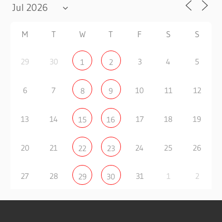
M
T
W
T
F
S
S
29
30
3
4
5
1
2
6
7
10
11
12
8
9
13
14
17
18
19
15
16
20
21
24
25
26
22
23
27
28
31
1
2
29
30