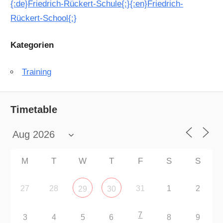
{:de}Friedrich-Rückert-Schule{:}{:en}Friedrich-
Rückert-School{:}
Kategorien
Training
Timetable
M
T
W
T
F
S
S
27
28
31
1
2
29
30
7
3
4
5
6
8
9