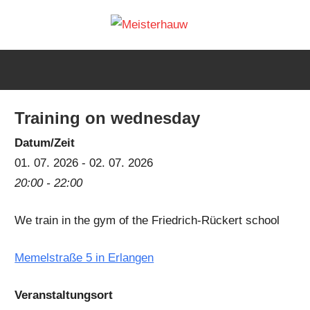
Skip
Meisterh
to
IG
content
Meisterhauw
|
Sword
Training on wednesday
fighting
|
Datum/Zeit
Martial
01. 07. 2026 - 02. 07. 2026
Arts
20:00 - 22:00
|
We train in the gym of the Friedrich-Rückert school
HEMA
Memelstraße 5 in Erlangen
Veranstaltungsort