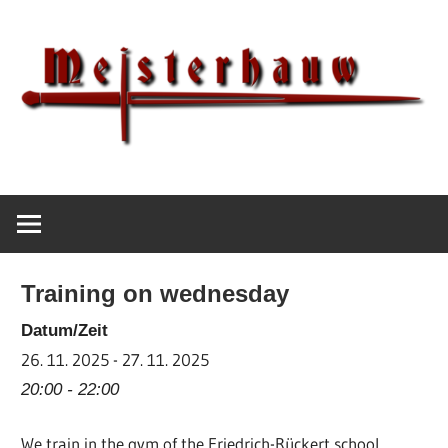
Skip
to
content
IG
Meisterhauw
Meisterhauw
|
Sword
Training on wednesday
fighting
|
Datum/Zeit
Martial
26. 11. 2025 - 27. 11. 2025
Arts
20:00 - 22:00
|
We train in the gym of the Friedrich-Rückert school
HEMA