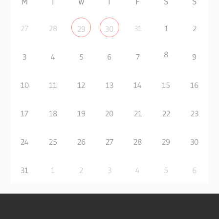
M
T
W
T
F
S
S
27
28
31
1
2
29
30
8
3
4
5
6
7
9
10
11
12
13
14
15
16
17
18
19
20
21
22
23
24
25
26
27
28
29
30
31
1
2
3
4
5
6