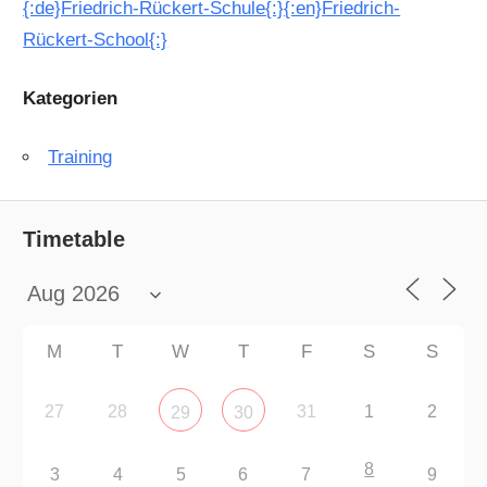
{:de}Friedrich-Rückert-Schule{:}{:en}Friedrich-
Rückert-School{:}
Kategorien
Training
Timetable
M
T
W
T
F
S
S
27
28
31
1
2
29
30
8
3
4
5
6
7
9