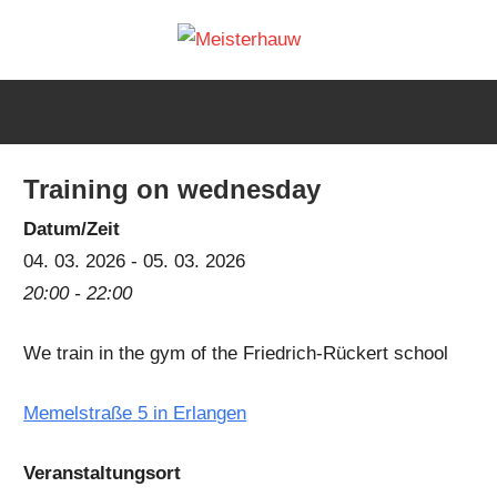
Skip
Meisterh
to
IG
content
Meisterhauw
|
Sword
Training on wednesday
fighting
|
Datum/Zeit
Martial
04. 03. 2026 - 05. 03. 2026
Arts
20:00 - 22:00
|
We train in the gym of the Friedrich-Rückert school
HEMA
Memelstraße 5 in Erlangen
Veranstaltungsort