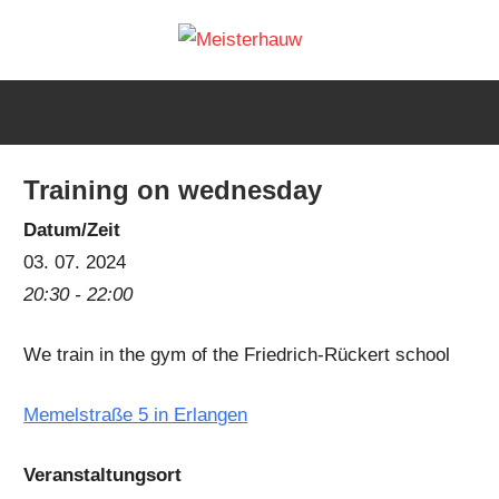
Skip
Meisterh
to
IG
content
Meisterhauw
|
Sword
Training on wednesday
fighting
|
Datum/Zeit
Martial
03. 07. 2024
Arts
20:30 - 22:00
|
We train in the gym of the Friedrich-Rückert school
HEMA
Memelstraße 5 in Erlangen
Veranstaltungsort