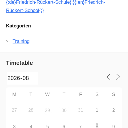
{:de}Friedrich-Rückert-Schule{:}{:en}Friedrich-
Rückert-School{:}
Kategorien
Training
Timetable
M
T
W
T
F
S
S
27
28
31
1
2
29
30
8
3
4
5
6
7
9