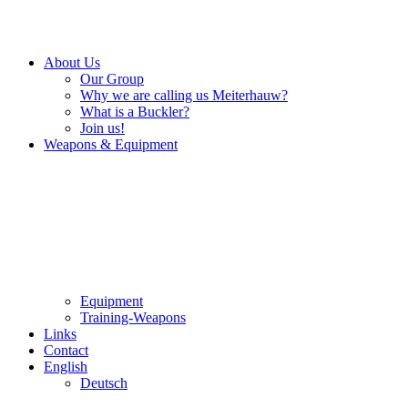
About Us
Our Group
Why we are calling us Meiterhauw?
What is a Buckler?
Join us!
Weapons & Equipment
Equipment
Training-Weapons
Links
Contact
English
Deutsch