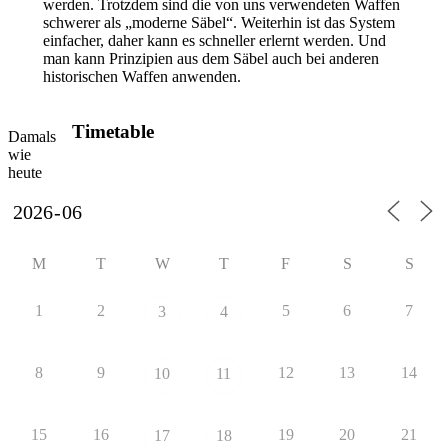
werden. Trotzdem sind die von uns verwendeten Waffen
schwerer als „moderne Säbel“. Weiterhin ist das System
einfacher, daher kann es schneller erlernt werden. Und
man kann Prinzipien aus dem Säbel auch bei anderen
historischen Waffen anwenden.
Uncategorized
Timetable
Damals
wie
heute
M
T
W
T
F
S
S
1
2
5
6
7
3
4
8
9
12
13
14
10
11
15
16
19
20
21
17
18